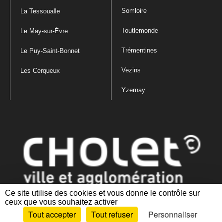
Somloire
La Tessoualle
Toutlemonde
Le May-sur-Èvre
Trémentines
Le Puy-Saint-Bonnet
Vezins
Les Cerqueux
Yzernay
Ce site utilise des cookies et vous donne le contrôle sur
ceux que vous souhaitez activer
Mentions légales
|
Politique de confidentialité
|
Politique de gestion
Tout accepter
Tout refuser
Personnaliser
des cookies
|
Plan du site
|
Accessibilité : partiellement conforme