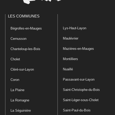
LES COMMUNES
Lys-Haut-Layon
Bégrolles-en-Mauges
Maulévrier
Cernusson
Mazières-en-Mauges
Chanteloup-les-Bois
Montilliers
Cholet
Nuaillé
Cléré-sur-Layon
Passavant-sur-Layon
Coron
Saint-Christophe-du-Bois
La Plaine
Saint-Léger-sous-Cholet
La Romagne
Saint-Paul-du-Bois
La Séguinière