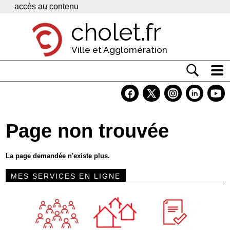
Panneau de gestion des cookies
accès au contenu
cholet.fr
Ville et Agglomération
Actualité
Vivre à Cholet
Page non trouvée
Economie
Services
La page demandée n'existe plus.
Contacts
MES SERVICES EN LIGNE