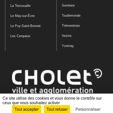
Somloire
La Tessoualle
Toutlemonde
Le May-sur-Èvre
Trémentines
Le Puy-Saint-Bonnet
Vezins
Les Cerqueux
Yzernay
Ce site utilise des cookies et vous donne le contrôle sur
ceux que vous souhaitez activer
Mentions légales
|
Politique de confidentialité
|
Politique de gestion
Tout accepter
Tout refuser
Personnaliser
des cookies
|
Plan du site
|
Accessibilité : partiellement conforme