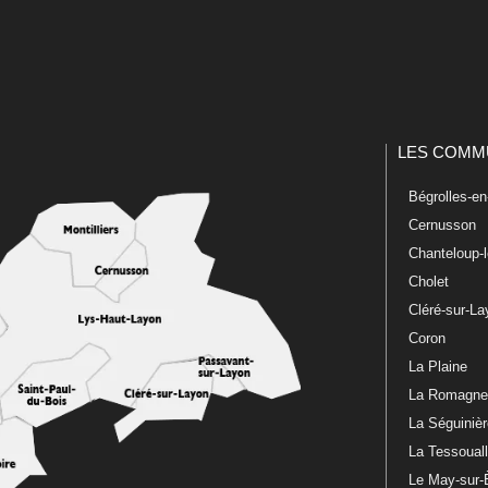
LES COMM
Bégrolles-e
Cernusson
Chanteloup-
Cholet
Cléré-sur-L
Coron
La Plaine
La Romagn
La Séguiniè
La Tessoual
Le May-sur-