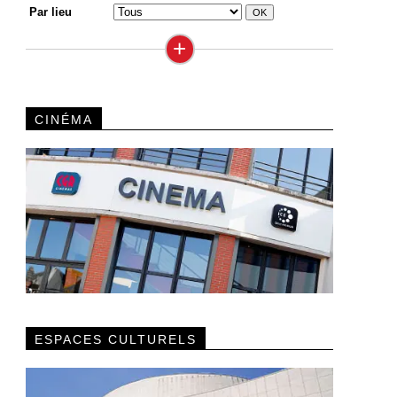
Par lieu
+
CINÉMA
ESPACES CULTURELS