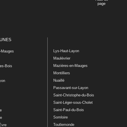
page
UNES
Lys-Haut-Layon
n-Mauges
Maulévrier
Mazières-en-Mauges
les-Bois
Montilliers
Nuaillé
ayon
Passavant-sur-Layon
Saint-Christophe-du-Bois
Saint-Léger-sous-Cholet
e
Saint-Paul-du-Bois
re
Somloire
le
Toutlemonde
Èvre