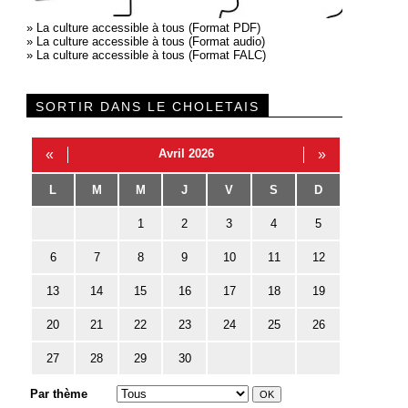
»
La culture accessible à tous (Format PDF)
»
La culture accessible à tous (Format audio)
»
La culture accessible à tous (Format FALC)
SORTIR DANS LE CHOLETAIS
«
Avril 2026
»
L
M
M
J
V
S
D
1
2
3
4
5
6
7
8
9
10
11
12
13
14
15
16
17
18
19
20
21
22
23
24
25
26
27
28
29
30
Par thème