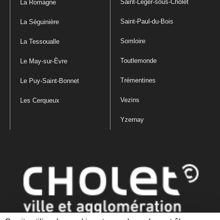
Saint-Léger-sous-Cholet
La Romagne
Saint-Paul-du-Bois
La Séguinière
Somloire
La Tessoualle
Toutlemonde
Le May-sur-Èvre
Trémentines
Le Puy-Saint-Bonnet
Vezins
Les Cerqueux
Yzernay