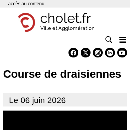
Panneau de gestion des cookies
accès au contenu
cholet.fr
Ville et Agglomération
Actualité
Vivre à Cholet
Course de draisiennes
Economie
Services
Le 06 juin 2026
Contacts