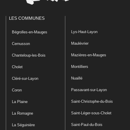
LES COMMUNES
Lys-Haut-Layon
Bégrolles-en-Mauges
Maulévrier
Cernusson
Mazières-en-Mauges
Chanteloup-les-Bois
Montilliers
Cholet
Nuaillé
Cléré-sur-Layon
Passavant-sur-Layon
Coron
Saint-Christophe-du-Bois
La Plaine
Saint-Léger-sous-Cholet
La Romagne
Saint-Paul-du-Bois
La Séguinière