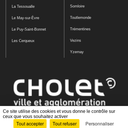
Somloire
La Tessoualle
Toutlemonde
Le May-sur-Èvre
Trémentines
Le Puy-Saint-Bonnet
Vezins
Les Cerqueux
Yzernay
Ce site utilise des cookies et vous donne le contrôle sur
ceux que vous souhaitez activer
Mentions légales
|
Politique de confidentialité
|
Politique de gestion
Tout accepter
Tout refuser
Personnaliser
des cookies
|
Plan du site
|
Accessibilité : partiellement conforme