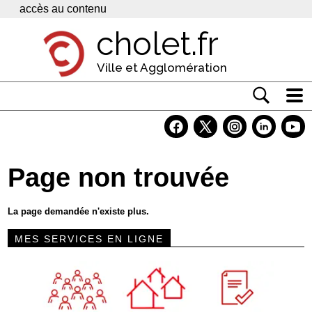
Panneau de gestion des cookies
accès au contenu
cholet.fr
Ville et Agglomération
Actualité
Vivre à Cholet
Page non trouvée
Economie
Services
La page demandée n'existe plus.
Contacts
MES SERVICES EN LIGNE