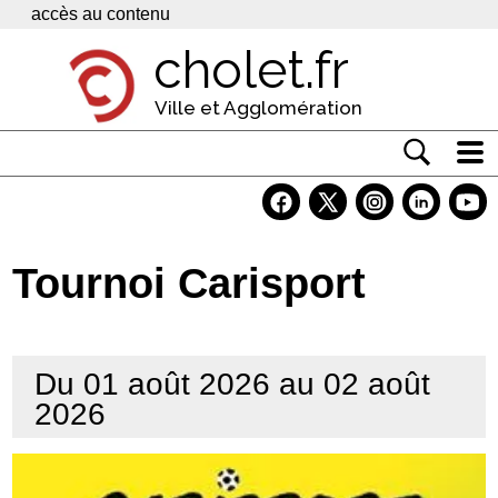
Panneau de gestion des cookies
accès au contenu
cholet.fr
Ville et Agglomération
Actualité
Vivre à Cholet
Tournoi Carisport
Economie
Services
Du 01 août 2026 au 02 août
Contacts
2026