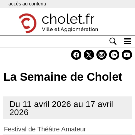
Panneau de gestion des cookies
accès au contenu
cholet.fr
Ville et Agglomération
Actualité
Vivre à Cholet
La Semaine de Cholet
Economie
Services
Du 11 avril 2026 au 17 avril
Contacts
2026
Festival de Théâtre Amateur