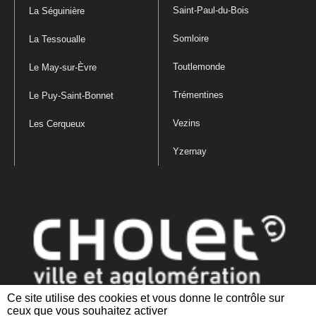
Saint-Paul-du-Bois
La Séguinière
Somloire
La Tessoualle
Toutlemonde
Le May-sur-Èvre
Trémentines
Le Puy-Saint-Bonnet
Vezins
Les Cerqueux
Yzernay
Ce site utilise des cookies et vous donne le contrôle sur
ceux que vous souhaitez activer
Mentions légales
|
Politique de confidentialité
|
Politique de gestion