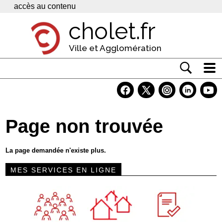
Panneau de gestion des cookies
accès au contenu
cholet.fr
Ville et Agglomération
Actualité
Vivre à Cholet
Page non trouvée
Economie
Services
La page demandée n'existe plus.
Contacts
MES SERVICES EN LIGNE