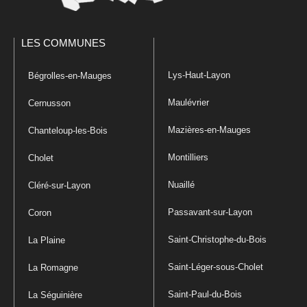
LES COMMUNES
Lys-Haut-Layon
Bégrolles-en-Mauges
Maulévrier
Cernusson
Mazières-en-Mauges
Chanteloup-les-Bois
Montilliers
Cholet
Nuaillé
Cléré-sur-Layon
Passavant-sur-Layon
Coron
Saint-Christophe-du-Bois
La Plaine
Saint-Léger-sous-Cholet
La Romagne
Saint-Paul-du-Bois
La Séguinière