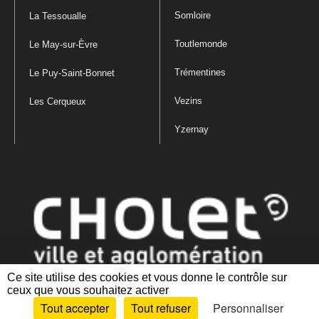
Somloire
La Tessoualle
Toutlemonde
Le May-sur-Èvre
Trémentines
Le Puy-Saint-Bonnet
Vezins
Les Cerqueux
Yzernay
Ce site utilise des cookies et vous donne le contrôle sur
ceux que vous souhaitez activer
Mentions légales
|
Politique de confidentialité
|
Politique de gestion
Tout accepter
Tout refuser
Personnaliser
des cookies
|
Plan du site
|
Accessibilité : partiellement conforme