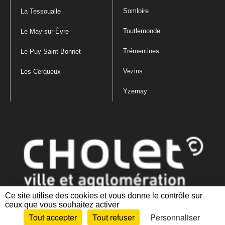
Somloire
La Tessoualle
Toutlemonde
Le May-sur-Èvre
Trémentines
Le Puy-Saint-Bonnet
Vezins
Les Cerqueux
Yzernay
Ce site utilise des cookies et vous donne le contrôle sur
ceux que vous souhaitez activer
Mentions légales
|
Politique de confidentialité
|
Politique de gestion
Tout accepter
Tout refuser
Personnaliser
des cookies
|
Plan du site
|
Accessibilité : partiellement conforme