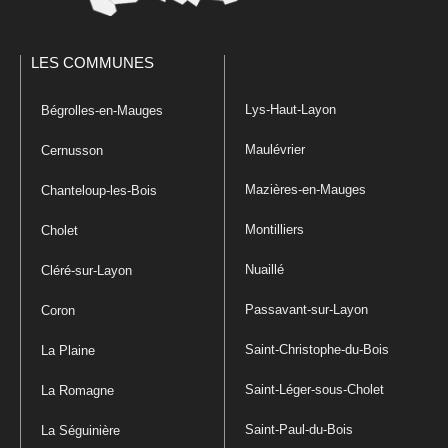
LES COMMUNES
Lys-Haut-Layon
Bégrolles-en-Mauges
Maulévrier
Cernusson
Mazières-en-Mauges
Chanteloup-les-Bois
Montilliers
Cholet
Nuaillé
Cléré-sur-Layon
Passavant-sur-Layon
Coron
Saint-Christophe-du-Bois
La Plaine
Saint-Léger-sous-Cholet
La Romagne
Saint-Paul-du-Bois
La Séguinière