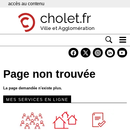
Panneau de gestion des cookies
accès au contenu
cholet.fr
Ville et Agglomération
Actualité
Vivre à Cholet
Page non trouvée
Economie
Services
La page demandée n'existe plus.
Contacts
MES SERVICES EN LIGNE