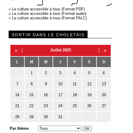
»
La culture accessible à tous (Format PDF)
»
La culture accessible à tous (Format audio)
»
La culture accessible à tous (Format FALC)
SORTIR DANS LE CHOLETAIS
«
Juillet 2025
»
L
M
M
J
V
S
D
1
2
3
4
5
6
7
8
9
10
11
12
13
14
15
16
17
18
19
20
21
22
23
24
25
26
27
28
29
30
31
Par thème