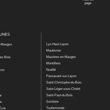
page
UNES
Lys-Haut-Layon
n-Mauges
Maulévrier
Mazières-en-Mauges
les-Bois
Montilliers
Nuaillé
ayon
Passavant-sur-Layon
Saint-Christophe-du-Bois
Saint-Léger-sous-Cholet
e
Saint-Paul-du-Bois
re
Somloire
le
Toutlemonde
Èvre