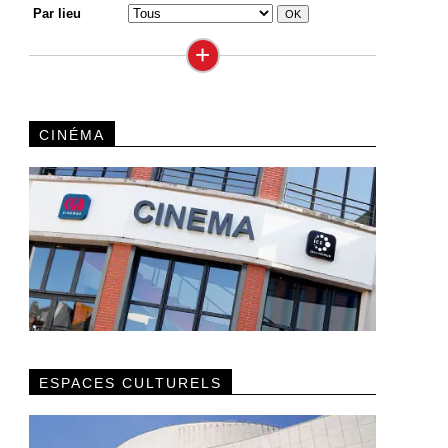
Par lieu
+
CINÉMA
ESPACES CULTURELS