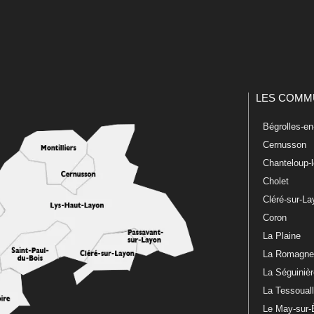
LES COMM
Bégrolles-e
Cernusson
Chanteloup-
Cholet
Cléré-sur-L
Coron
La Plaine
La Romagn
La Séguiniè
La Tessoual
Le May-sur-