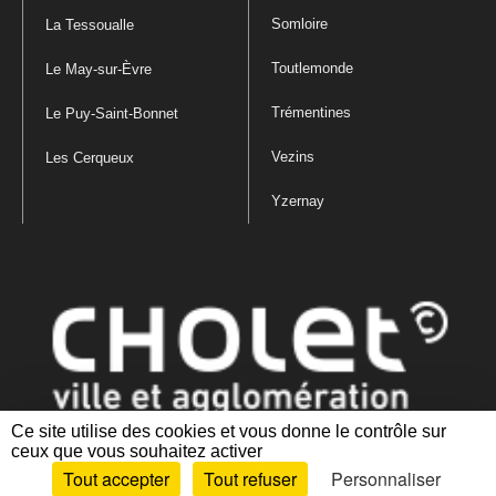
Somloire
La Tessoualle
Toutlemonde
Le May-sur-Èvre
Trémentines
Le Puy-Saint-Bonnet
Vezins
Les Cerqueux
Yzernay
Ce site utilise des cookies et vous donne le contrôle sur
ceux que vous souhaitez activer
Mentions légales
|
Politique de confidentialité
|
Politique de gestion
Tout accepter
Tout refuser
Personnaliser
des cookies
|
Plan du site
|
Accessibilité : partiellement conforme