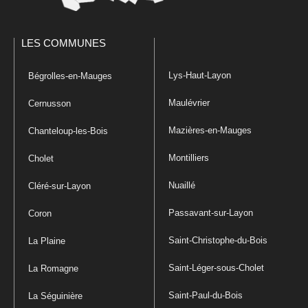
LES COMMUNES
Lys-Haut-Layon
Bégrolles-en-Mauges
Maulévrier
Cernusson
Mazières-en-Mauges
Chanteloup-les-Bois
Montilliers
Cholet
Nuaillé
Cléré-sur-Layon
Passavant-sur-Layon
Coron
Saint-Christophe-du-Bois
La Plaine
Saint-Léger-sous-Cholet
La Romagne
Saint-Paul-du-Bois
La Séguinière