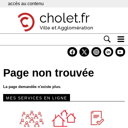
Panneau de gestion des cookies
accès au contenu
cholet.fr
Ville et Agglomération
Actualité
Vivre à Cholet
Page non trouvée
Economie
Services
La page demandée n'existe plus.
Contacts
MES SERVICES EN LIGNE