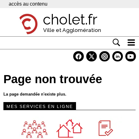
Panneau de gestion des cookies
accès au contenu
cholet.fr
Ville et Agglomération
Actualité
Vivre à Cholet
Page non trouvée
Economie
Services
La page demandée n'existe plus.
Contacts
MES SERVICES EN LIGNE