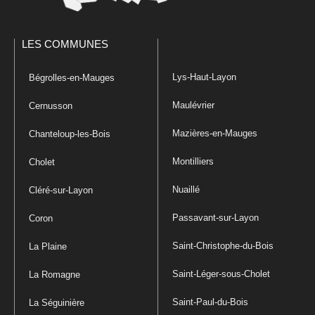
LES COMMUNES
Lys-Haut-Layon
Bégrolles-en-Mauges
Maulévrier
Cernusson
Mazières-en-Mauges
Chanteloup-les-Bois
Montilliers
Cholet
Nuaillé
Cléré-sur-Layon
Passavant-sur-Layon
Coron
Saint-Christophe-du-Bois
La Plaine
Saint-Léger-sous-Cholet
La Romagne
Saint-Paul-du-Bois
La Séguinière