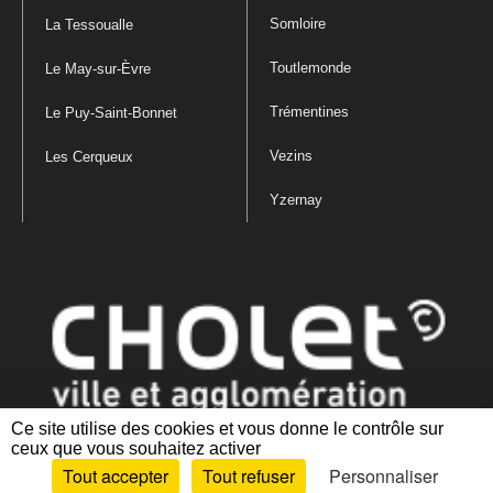
Somloire
La Tessoualle
Toutlemonde
Le May-sur-Èvre
Trémentines
Le Puy-Saint-Bonnet
Vezins
Les Cerqueux
Yzernay
Ce site utilise des cookies et vous donne le contrôle sur
ceux que vous souhaitez activer
Mentions légales
|
Politique de confidentialité
|
Politique de gestion
Tout accepter
Tout refuser
Personnaliser
des cookies
|
Plan du site
|
Accessibilité : partiellement conforme