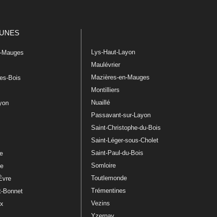
UNES
Lys-Haut-Layon
n-Mauges
Maulévrier
Mazières-en-Mauges
les-Bois
Montilliers
Nuaillé
ayon
Passavant-sur-Layon
Saint-Christophe-du-Bois
Saint-Léger-sous-Cholet
e
Saint-Paul-du-Bois
re
Somloire
le
Toutlemonde
Èvre
Trémentines
t-Bonnet
Vezins
ux
Yzernay