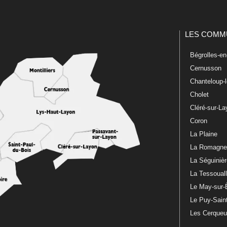
LES COMM
Bégrolles-e
Cernusson
Chanteloup-
Cholet
Cléré-sur-L
Coron
La Plaine
La Romagn
La Séguiniè
La Tessoual
Le May-sur-
Le Puy-Sain
Les Cerque