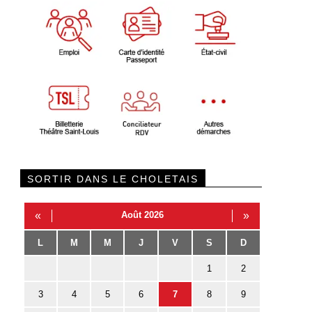
SORTIR DANS LE CHOLETAIS
«
Août 2026
»
L
M
M
J
V
S
D
1
2
3
4
5
6
7
8
9