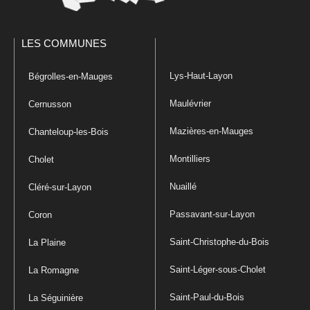
LES COMMUNES
Lys-Haut-Layon
Bégrolles-en-Mauges
Maulévrier
Cernusson
Mazières-en-Mauges
Chanteloup-les-Bois
Montilliers
Cholet
Nuaillé
Cléré-sur-Layon
Passavant-sur-Layon
Coron
Saint-Christophe-du-Bois
La Plaine
Saint-Léger-sous-Cholet
La Romagne
Saint-Paul-du-Bois
La Séguinière