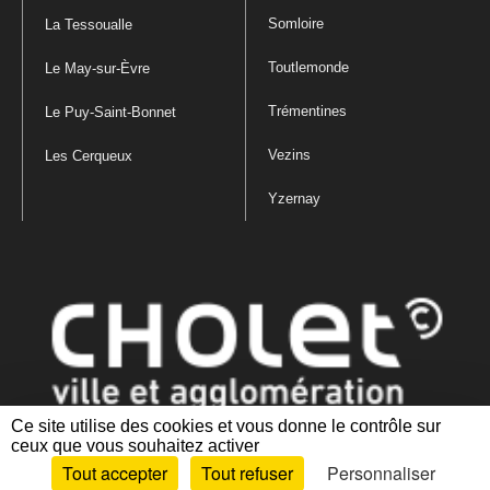
Somloire
La Tessoualle
Toutlemonde
Le May-sur-Èvre
Trémentines
Le Puy-Saint-Bonnet
Vezins
Les Cerqueux
Yzernay
Ce site utilise des cookies et vous donne le contrôle sur
ceux que vous souhaitez activer
Mentions légales
|
Politique de confidentialité
|
Politique de gestion
Tout accepter
Tout refuser
Personnaliser
des cookies
|
Plan du site
|
Accessibilité : partiellement conforme