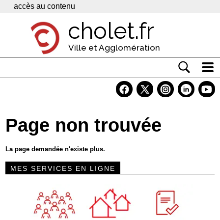
Panneau de gestion des cookies
accès au contenu
cholet.fr
Ville et Agglomération
Actualité
Vivre à Cholet
Page non trouvée
Economie
Services
La page demandée n'existe plus.
Contacts
MES SERVICES EN LIGNE