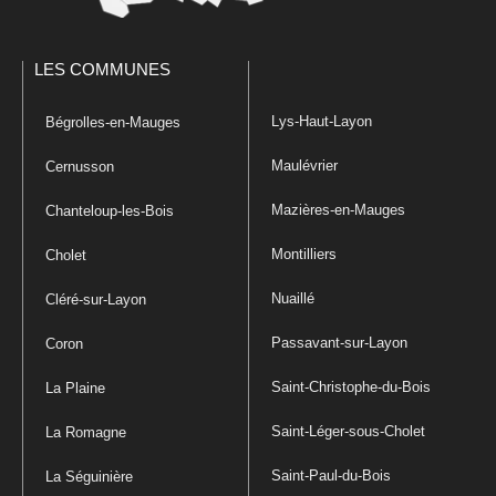
LES COMMUNES
Lys-Haut-Layon
Bégrolles-en-Mauges
Maulévrier
Cernusson
Mazières-en-Mauges
Chanteloup-les-Bois
Montilliers
Cholet
Nuaillé
Cléré-sur-Layon
Passavant-sur-Layon
Coron
Saint-Christophe-du-Bois
La Plaine
Saint-Léger-sous-Cholet
La Romagne
Saint-Paul-du-Bois
La Séguinière