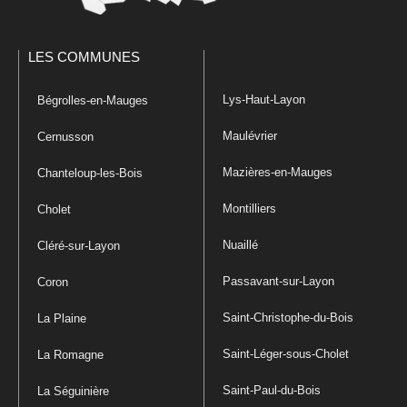
LES COMMUNES
Lys-Haut-Layon
Bégrolles-en-Mauges
Maulévrier
Cernusson
Mazières-en-Mauges
Chanteloup-les-Bois
Montilliers
Cholet
Nuaillé
Cléré-sur-Layon
Passavant-sur-Layon
Coron
Saint-Christophe-du-Bois
La Plaine
Saint-Léger-sous-Cholet
La Romagne
Saint-Paul-du-Bois
La Séguinière