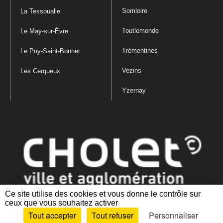
Somloire
La Tessoualle
Toutlemonde
Le May-sur-Èvre
Trémentines
Le Puy-Saint-Bonnet
Vezins
Les Cerqueux
Yzernay
Ce site utilise des cookies et vous donne le contrôle sur
ceux que vous souhaitez activer
Mentions légales
|
Politique de confidentialité
|
Politique de gestion
Tout accepter
Tout refuser
Personnaliser
des cookies
|
Plan du site
|
Accessibilité : partiellement conforme