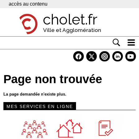
Panneau de gestion des cookies
accès au contenu
cholet.fr
Ville et Agglomération
Actualité
Vivre à Cholet
Page non trouvée
Economie
Services
La page demandée n'existe plus.
Contacts
MES SERVICES EN LIGNE