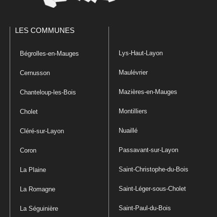
LES COMMUNES
Lys-Haut-Layon
Bégrolles-en-Mauges
Maulévrier
Cernusson
Mazières-en-Mauges
Chanteloup-les-Bois
Montilliers
Cholet
Nuaillé
Cléré-sur-Layon
Passavant-sur-Layon
Coron
Saint-Christophe-du-Bois
La Plaine
Saint-Léger-sous-Cholet
La Romagne
Saint-Paul-du-Bois
La Séguinière