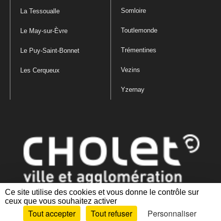
Somloire
La Tessoualle
Toutlemonde
Le May-sur-Èvre
Trémentines
Le Puy-Saint-Bonnet
Vezins
Les Cerqueux
Yzernay
Ce site utilise des cookies et vous donne le contrôle sur
ceux que vous souhaitez activer
Mentions légales
|
Politique de confidentialité
|
Politique de gestion
Tout accepter
Tout refuser
Personnaliser
des cookies
|
Plan du site
|
Accessibilité : partiellement conforme