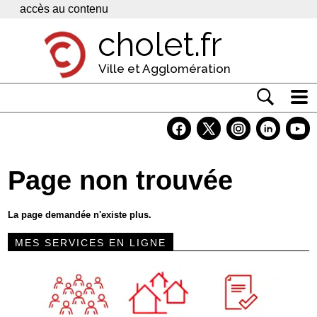
Panneau de gestion des cookies
accès au contenu
cholet.fr
Ville et Agglomération
Actualité
Vivre à Cholet
Page non trouvée
Economie
Services
La page demandée n'existe plus.
Contacts
MES SERVICES EN LIGNE