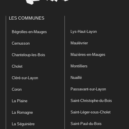
LES COMMUNES
Lys-Haut-Layon
Bégrolles-en-Mauges
Maulévrier
Cernusson
Mazières-en-Mauges
Chanteloup-les-Bois
Montilliers
Cholet
Nuaillé
Cléré-sur-Layon
Passavant-sur-Layon
Coron
Saint-Christophe-du-Bois
La Plaine
Saint-Léger-sous-Cholet
La Romagne
Saint-Paul-du-Bois
La Séguinière