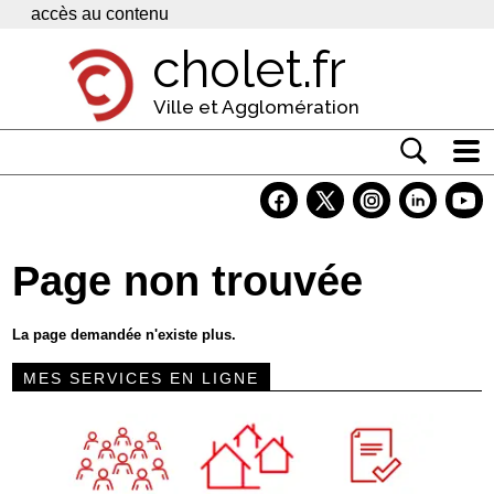
Panneau de gestion des cookies
accès au contenu
cholet.fr
Ville et Agglomération
Actualité
Vivre à Cholet
Page non trouvée
Economie
Services
La page demandée n'existe plus.
Contacts
MES SERVICES EN LIGNE