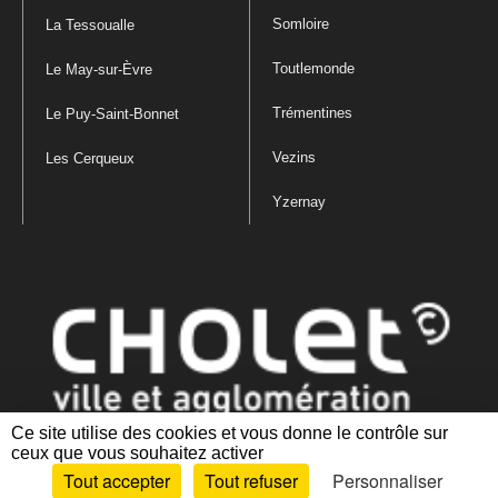
Somloire
La Tessoualle
Toutlemonde
Le May-sur-Èvre
Trémentines
Le Puy-Saint-Bonnet
Vezins
Les Cerqueux
Yzernay
Ce site utilise des cookies et vous donne le contrôle sur
ceux que vous souhaitez activer
Mentions légales
|
Politique de confidentialité
|
Politique de gestion
Tout accepter
Tout refuser
Personnaliser
des cookies
|
Plan du site
|
Accessibilité : partiellement conforme