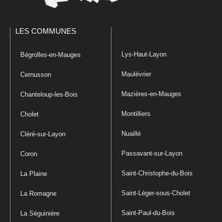
LES COMMUNES
Lys-Haut-Layon
Bégrolles-en-Mauges
Maulévrier
Cernusson
Mazières-en-Mauges
Chanteloup-les-Bois
Montilliers
Cholet
Nuaillé
Cléré-sur-Layon
Passavant-sur-Layon
Coron
Saint-Christophe-du-Bois
La Plaine
Saint-Léger-sous-Cholet
La Romagne
Saint-Paul-du-Bois
La Séguinière