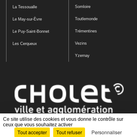
Somloire
La Tessoualle
Toutlemonde
Le May-sur-Èvre
Trémentines
Le Puy-Saint-Bonnet
Vezins
Les Cerqueux
Yzernay
Ce site utilise des cookies et vous donne le contrôle sur
ceux que vous souhaitez activer
Mentions légales
|
Politique de confidentialité
|
Politique de gestion
Tout accepter
Tout refuser
Personnaliser
des cookies
|
Plan du site
|
Accessibilité : partiellement conforme