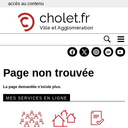
Panneau de gestion des cookies
accès au contenu
cholet.fr
Ville et Agglomération
Actualité
Vivre à Cholet
Page non trouvée
Economie
Services
La page demandée n'existe plus.
Contacts
MES SERVICES EN LIGNE