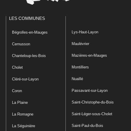
LES COMMUNES
Lys-Haut-Layon
Bégrolles-en-Mauges
Maulévrier
Cernusson
Mazières-en-Mauges
Chanteloup-les-Bois
Montilliers
Cholet
Nuaillé
Cléré-sur-Layon
Passavant-sur-Layon
Coron
Saint-Christophe-du-Bois
La Plaine
Saint-Léger-sous-Cholet
La Romagne
Saint-Paul-du-Bois
La Séguinière