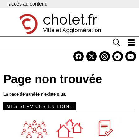
Panneau de gestion des cookies
accès au contenu
cholet.fr
Ville et Agglomération
Actualité
Vivre à Cholet
Page non trouvée
Economie
Services
La page demandée n'existe plus.
Contacts
MES SERVICES EN LIGNE