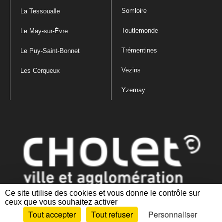
Somloire
La Tessoualle
Toutlemonde
Le May-sur-Èvre
Trémentines
Le Puy-Saint-Bonnet
Vezins
Les Cerqueux
Yzernay
Ce site utilise des cookies et vous donne le contrôle sur
ceux que vous souhaitez activer
Mentions légales
|
Politique de confidentialité
|
Politique de gestion
Tout accepter
Tout refuser
Personnaliser
des cookies
|
Plan du site
|
Accessibilité : partiellement conforme