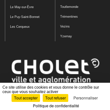
Toutlemonde
Le May-sur-Èvre
Trémentines
Le Puy-Saint-Bonnet
Vezins
Les Cerqueux
Yzernay
Ce site utilise des cookies et vous donne le contrôle sur
ceux que vous souhaitez activer
Mentions légales
|
Politique de confidentialité
|
Politique de gestion
Tout accepter
Tout refuser
Personnaliser
des cookies
|
Plan du site
|
Accessibilité : partiellement conforme
Politique de confidentialité
Artiphp - Ronald Guérin
© 2001-2024 est un logiciel libre distribué sous licence GPL.