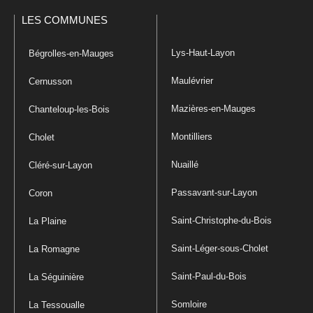
LES COMMUNES
Lys-Haut-Layon
Bégrolles-en-Mauges
Maulévrier
Cernusson
Mazières-en-Mauges
Chanteloup-les-Bois
Montilliers
Cholet
Nuaillé
Cléré-sur-Layon
Passavant-sur-Layon
Coron
Saint-Christophe-du-Bois
La Plaine
Saint-Léger-sous-Cholet
La Romagne
Saint-Paul-du-Bois
La Séguinière
Somloire
La Tessoualle