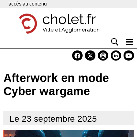
Panneau de gestion des cookies
accès au contenu
cholet.fr
Ville et Agglomération
Actualité
Vivre à Cholet
Afterwork en mode
Economie
Cyber wargame
Services
Contacts
Le 23 septembre 2025