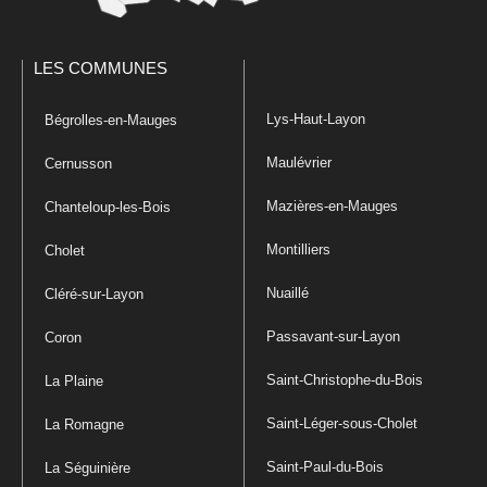
LES COMMUNES
Lys-Haut-Layon
Bégrolles-en-Mauges
Maulévrier
Cernusson
Mazières-en-Mauges
Chanteloup-les-Bois
Montilliers
Cholet
Nuaillé
Cléré-sur-Layon
Passavant-sur-Layon
Coron
Saint-Christophe-du-Bois
La Plaine
Saint-Léger-sous-Cholet
La Romagne
Saint-Paul-du-Bois
La Séguinière