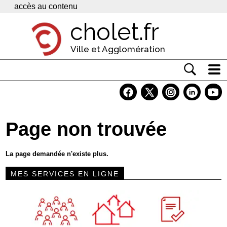
Panneau de gestion des cookies
accès au contenu
cholet.fr
Ville et Agglomération
Actualité
Vivre à Cholet
Page non trouvée
Economie
Services
La page demandée n'existe plus.
Contacts
MES SERVICES EN LIGNE