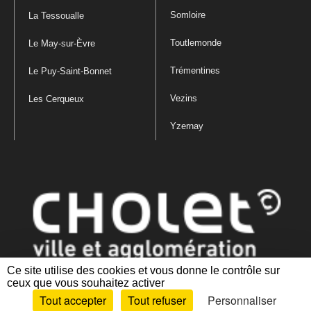
Somloire
La Tessoualle
Toutlemonde
Le May-sur-Èvre
Trémentines
Le Puy-Saint-Bonnet
Vezins
Les Cerqueux
Yzernay
Ce site utilise des cookies et vous donne le contrôle sur
ceux que vous souhaitez activer
Mentions légales
|
Politique de confidentialité
|
Politique de gestion
Tout accepter
Tout refuser
Personnaliser
des cookies
|
Plan du site
|
Accessibilité : partiellement conforme