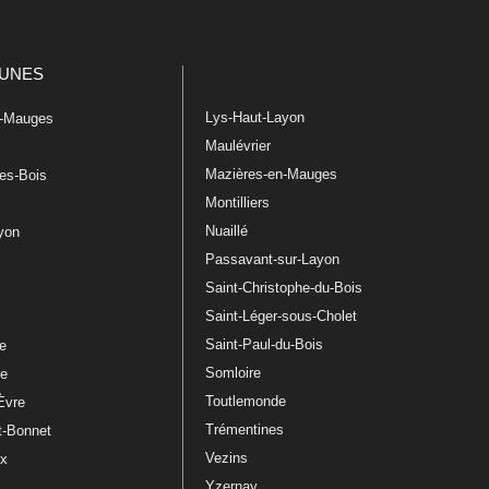
UNES
Lys-Haut-Layon
n-Mauges
Maulévrier
Mazières-en-Mauges
les-Bois
Montilliers
Nuaillé
ayon
Passavant-sur-Layon
Saint-Christophe-du-Bois
Saint-Léger-sous-Cholet
e
Saint-Paul-du-Bois
re
Somloire
le
Toutlemonde
Èvre
Trémentines
t-Bonnet
Vezins
ux
Yzernay