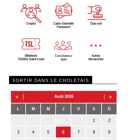
SORTIR DANS LE CHOLETAIS
«
Août 2026
»
L
M
M
J
V
S
D
1
2
3
4
5
6
7
8
9