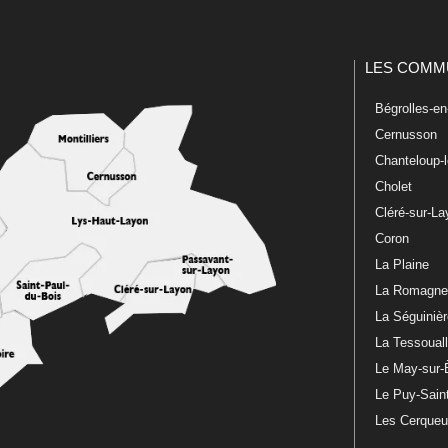
LES COMM
Bégrolles-e
Cernusson
Chanteloup-
Cholet
Cléré-sur-L
Coron
La Plaine
La Romagn
La Séguiniè
La Tessoual
Le May-sur-
Le Puy-Sain
Les Cerque