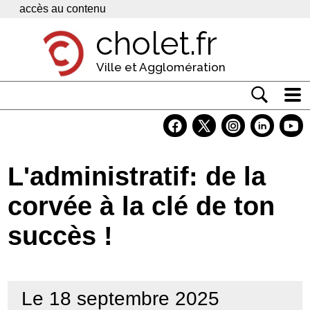
Panneau de gestion des cookies
accès au contenu
cholet.fr
Ville et Agglomération
Actualité
Vivre à Cholet
L'administratif: de la
Economie
corvée à la clé de ton
Services
succès !
Contacts
Le 18 septembre 2025