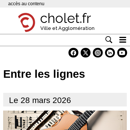
Panneau de gestion des cookies
accès au contenu
cholet.fr
Ville et Agglomération
Actualité
Vivre à Cholet
Entre les lignes
Economie
Services
Le 28 mars 2026
Contacts