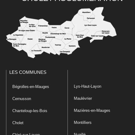
LES COMMUNES
Lys-Haut-Layon
Bégrolles-en-Mauges
Maulévrier
Cernusson
Mazières-en-Mauges
Chanteloup-les-Bois
Montilliers
Cholet
Nuaillé
Cléré-sur-Layon