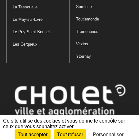
Somloire
La Tessoualle
Toutlemonde
Le May-sur-Èvre
Trémentines
Le Puy-Saint-Bonnet
Vezins
Les Cerqueux
Yzernay
Ce site utilise des cookies et vous donne le contrôle sur
ceux que vous souhaitez activer
Mentions légales
|
Politique de confidentialité
|
Politique de gestion
Tout accepter
Tout refuser
Personnaliser
des cookies
|
Plan du site
|
Accessibilité : partiellement conforme