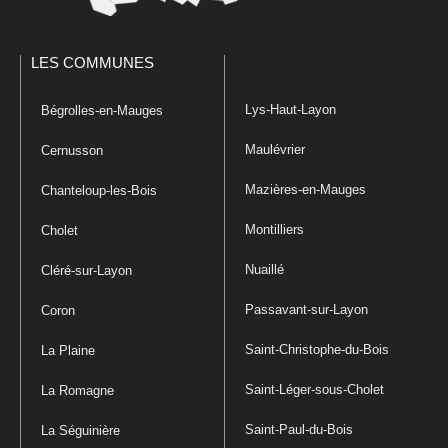
LES COMMUNES
Lys-Haut-Layon
Bégrolles-en-Mauges
Maulévrier
Cernusson
Mazières-en-Mauges
Chanteloup-les-Bois
Montilliers
Cholet
Nuaillé
Cléré-sur-Layon
Passavant-sur-Layon
Coron
Saint-Christophe-du-Bois
La Plaine
Saint-Léger-sous-Cholet
La Romagne
Saint-Paul-du-Bois
La Séguinière