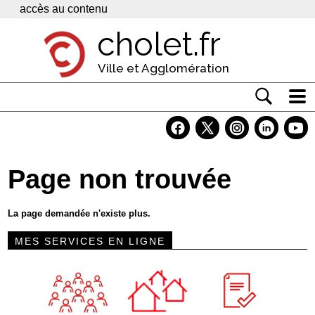
Panneau de gestion des cookies
accès au contenu
cholet.fr
Ville et Agglomération
Actualité
Vivre à Cholet
Page non trouvée
Economie
Services
La page demandée n'existe plus.
Contacts
MES SERVICES EN LIGNE