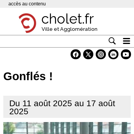
Panneau de gestion des cookies
accès au contenu
cholet.fr
Ville et Agglomération
Actualité
Vivre à Cholet
Gonflés !
Economie
Services
Du 11 août 2025 au 17 août
Contacts
2025