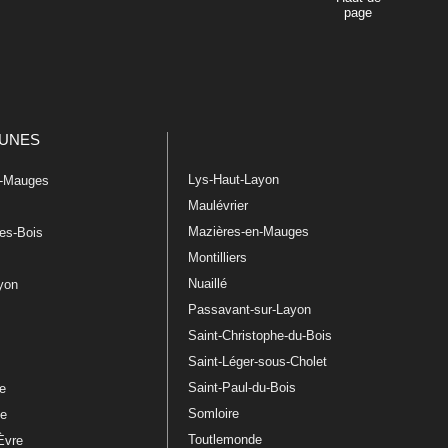
page
UNES
Lys-Haut-Layon
n-Mauges
Maulévrier
Mazières-en-Mauges
les-Bois
Montilliers
Nuaillé
ayon
Passavant-sur-Layon
Saint-Christophe-du-Bois
Saint-Léger-sous-Cholet
e
Saint-Paul-du-Bois
re
Somloire
le
Toutlemonde
Èvre