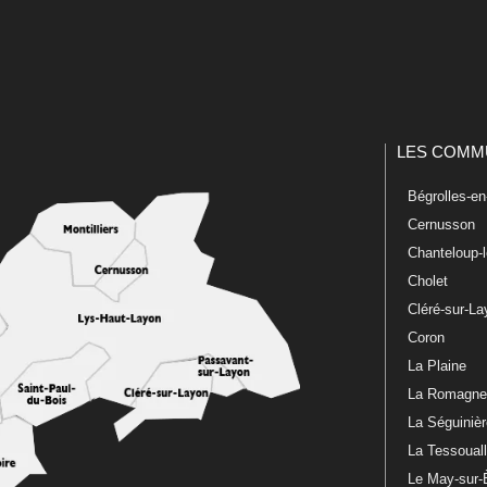
LES COMM
Bégrolles-e
Cernusson
Chanteloup-
Cholet
Cléré-sur-L
Coron
La Plaine
La Romagn
La Séguiniè
La Tessoual
Le May-sur-