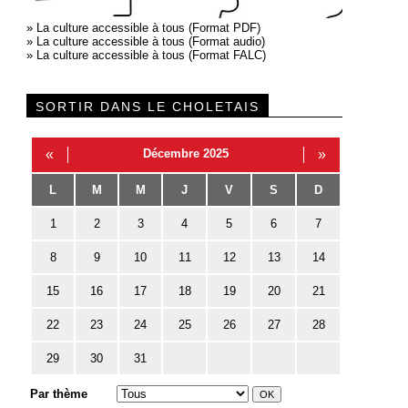
»
La culture accessible à tous (Format PDF)
»
La culture accessible à tous (Format audio)
»
La culture accessible à tous (Format FALC)
SORTIR DANS LE CHOLETAIS
«
Décembre 2025
»
L
M
M
J
V
S
D
1
2
3
4
5
6
7
8
9
10
11
12
13
14
15
16
17
18
19
20
21
22
23
24
25
26
27
28
29
30
31
Par thème