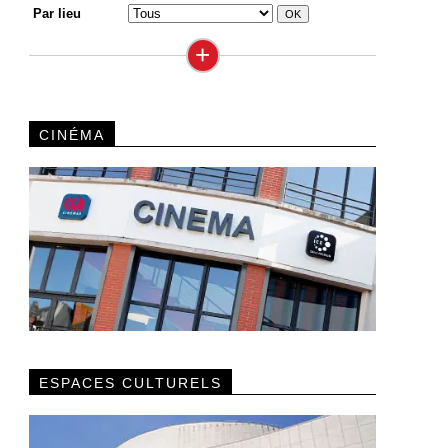
Par lieu
+
CINÉMA
ESPACES CULTURELS