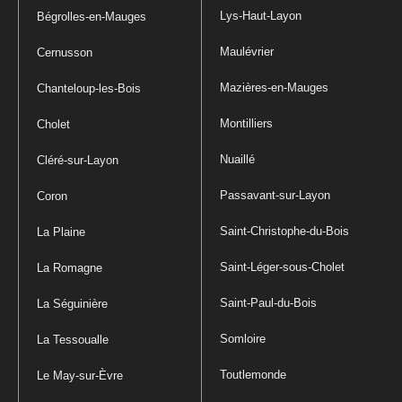
Lys-Haut-Layon
Bégrolles-en-Mauges
Maulévrier
Cernusson
Mazières-en-Mauges
Chanteloup-les-Bois
Montilliers
Cholet
Nuaillé
Cléré-sur-Layon
Passavant-sur-Layon
Coron
Saint-Christophe-du-Bois
La Plaine
Saint-Léger-sous-Cholet
La Romagne
Saint-Paul-du-Bois
La Séguinière
Somloire
La Tessoualle
Toutlemonde
Le May-sur-Èvre