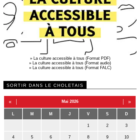
»
La culture accessible à tous (Format PDF)
»
La culture accessible à tous (Format audio)
»
La culture accessible à tous (Format FALC)
SORTIR DANS LE CHOLETAIS
«
Mai 2026
»
L
M
M
J
V
S
D
1
2
3
4
5
6
7
8
9
10