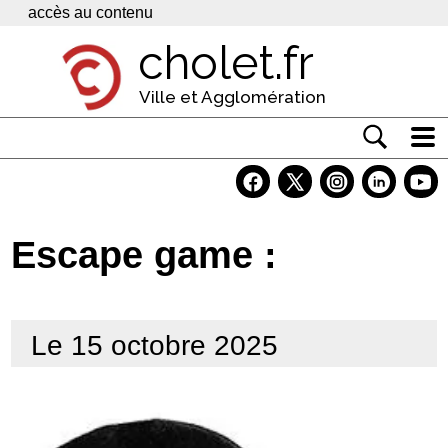
Panneau de gestion des cookies
accès au contenu
cholet.fr
Ville et Agglomération
Actualité
Vivre à Cholet
Escape game :
Economie
Services
Le 15 octobre 2025
Contacts