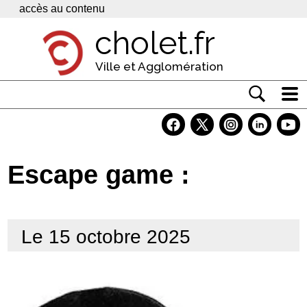
Panneau de gestion des cookies
accès au contenu
cholet.fr
Ville et Agglomération
Actualité
Vivre à Cholet
Escape game :
Economie
Services
Le 15 octobre 2025
Contacts