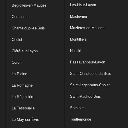
Lys-Haut-Layon
Bégrolles-en-Mauges
Maulévrier
Cernusson
Mazières-en-Mauges
Chanteloup-les-Bois
Montilliers
Cholet
Nuaillé
Cléré-sur-Layon
Passavant-sur-Layon
Coron
Saint-Christophe-du-Bois
La Plaine
Saint-Léger-sous-Cholet
La Romagne
Saint-Paul-du-Bois
La Séguinière
Somloire
La Tessoualle
Toutlemonde
Le May-sur-Èvre