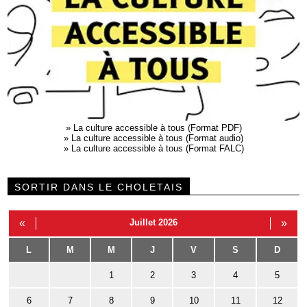
»
La culture accessible à tous (Format PDF)
»
La culture accessible à tous (Format audio)
»
La culture accessible à tous (Format FALC)
SORTIR DANS LE CHOLETAIS
«
Juillet 2026
»
L
M
M
J
V
S
D
1
2
3
4
5
6
7
8
9
10
11
12