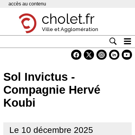
Panneau de gestion des cookies
accès au contenu
cholet.fr
Ville et Agglomération
Actualité
Vivre à Cholet
Sol Invictus -
Economie
Compagnie Hervé
Services
Koubi
Contacts
Le 10 décembre 2025