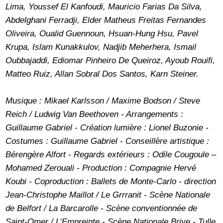
Lima, Youssef El Kanfoudi, Mauricio Farias Da Silva,
Abdelghani Ferradji, Elder Matheus Freitas Fernandes
Oliveira, Oualid Guennoun, Hsuan-Hung Hsu, Pavel
Krupa, Islam Kunakkulov, Nadjib Meherhera, Ismail
Oubbajaddi, Ediomar Pinheiro De Queiroz, Ayoub Rouifi,
Matteo Ruiz, Allan Sobral Dos Santos, Karn Steiner.
Musique : Mikael Karlsson / Maxime Bodson / Steve
Reich / Ludwig Van Beethoven - Arrangements :
Guillaume Gabriel - Création lumière : Lionel Buzonie -
Costumes : Guillaume Gabriel - Conseillère artistique :
Bérengère Alfort - Regards extérieurs : Odile Cougoule –
Mohamed Zerouali - Production : Compagnie Hervé
Koubi - Coproduction : Ballets de Monte-Carlo - direction
Jean-Christophe Maillot / Le Grrranit - Scène Nationale
de Belfort / La Barcarolle - Scène conventionnée de
Saint-Omer / L’Empreinte - Scène Nationale Brive - Tulle