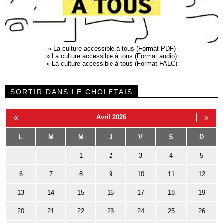
»
La culture accessible à tous (Format PDF)
»
La culture accessible à tous (Format audio)
»
La culture accessible à tous (Format FALC)
SORTIR DANS LE CHOLETAIS
«
Avril 2026
»
L
M
M
J
V
S
D
1
2
3
4
5
6
7
8
9
10
11
12
13
14
15
16
17
18
19
20
21
22
23
24
25
26