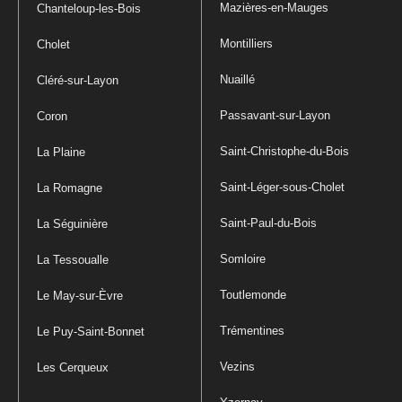
Mazières-en-Mauges
Chanteloup-les-Bois
Montilliers
Cholet
Nuaillé
Cléré-sur-Layon
Passavant-sur-Layon
Coron
Saint-Christophe-du-Bois
La Plaine
Saint-Léger-sous-Cholet
La Romagne
Saint-Paul-du-Bois
La Séguinière
Somloire
La Tessoualle
Toutlemonde
Le May-sur-Èvre
Trémentines
Le Puy-Saint-Bonnet
Vezins
Les Cerqueux