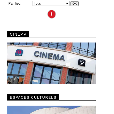
Par lieu
+
CINÉMA
ESPACES CULTURELS