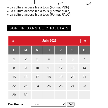
»
La culture accessible à tous (Format PDF)
»
La culture accessible à tous (Format audio)
»
La culture accessible à tous (Format FALC)
SORTIR DANS LE CHOLETAIS
«
Juin 2026
»
L
M
M
J
V
S
D
1
2
3
4
5
6
7
8
9
10
11
12
13
14
15
16
17
18
19
20
21
22
23
24
25
26
27
28
29
30
Par thème