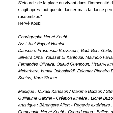
S'étourdir de la place du vivant dans l’immensité de
s’agit après tout que de danser mais la danse perm
rassembler."
Hervé Koubi
Chorégraphe Hervé Koubi
Assistant Fayçal Hamlat
Danseurs Francesca Bazzucchi, Badr Benr Guibi,
Silveira Lima, Youssef El Kanfoudi, Mauricio Faria
Fernandes Oliveira, Oualid Guennoun, Hsuan-Hung
Meherhera, Ismail Oubbajaddi, Ediomar Pinheiro D
Santos, Karn Steiner.
Musique : Mikael Karlsson / Maxime Bodson / Ste
Guillaume Gabriel - Création lumière : Lionel Buz
artistique : Bérengère Alfort - Regards extérieurs
Compagnie Hervé Koubi - Coproduction : Ballets de