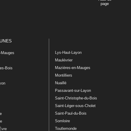
page
UNES
Lys-Haut-Layon
n-Mauges
Maulévrier
Mazières-en-Mauges
les-Bois
Montilliers
Nuaillé
ayon
Passavant-sur-Layon
Saint-Christophe-du-Bois
Saint-Léger-sous-Cholet
e
Saint-Paul-du-Bois
re
Somloire
le
Toutlemonde
Èvre