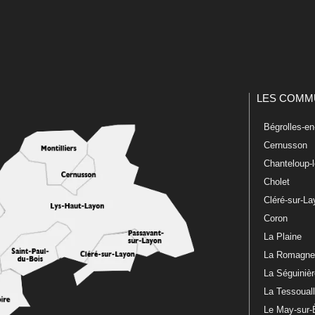
LES COMM
Bégrolles-e
Cernusson
Chanteloup-
Cholet
Cléré-sur-L
Coron
La Plaine
La Romagn
La Séguiniè
La Tessoual
Le May-sur-