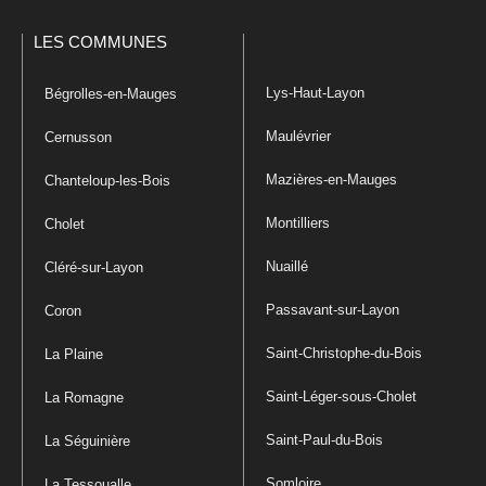
LES COMMUNES
Lys-Haut-Layon
Bégrolles-en-Mauges
Maulévrier
Cernusson
Mazières-en-Mauges
Chanteloup-les-Bois
Montilliers
Cholet
Nuaillé
Cléré-sur-Layon
Passavant-sur-Layon
Coron
Saint-Christophe-du-Bois
La Plaine
Saint-Léger-sous-Cholet
La Romagne
Saint-Paul-du-Bois
La Séguinière
Somloire
La Tessoualle