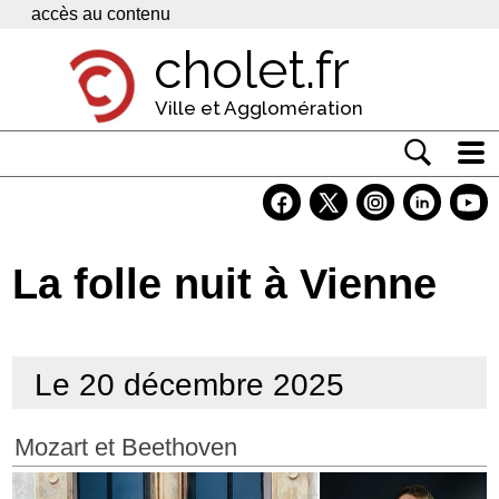
Panneau de gestion des cookies
accès au contenu
cholet.fr
Ville et Agglomération
Actualité
Vivre à Cholet
La folle nuit à Vienne
Economie
Services
Le 20 décembre 2025
Contacts
Mozart et Beethoven