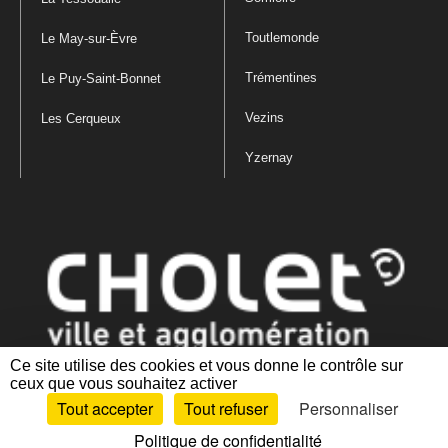
Toutlemonde
Le May-sur-Èvre
Trémentines
Le Puy-Saint-Bonnet
Vezins
Les Cerqueux
Yzernay
Ce site utilise des cookies et vous donne le contrôle sur
ceux que vous souhaitez activer
Mentions légales
|
Politique de confidentialité
|
Politique de gestion
Tout accepter
Tout refuser
Personnaliser
des cookies
|
Plan du site
|
Accessibilité : partiellement conforme
Politique de confidentialité