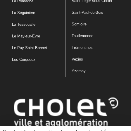
Saint-Léger-sous-Cholet
La Romagne
Saint-Paul-du-Bois
La Séguinière
Somloire
La Tessoualle
Toutlemonde
Le May-sur-Èvre
Trémentines
Le Puy-Saint-Bonnet
Vezins
Les Cerqueux
Yzernay