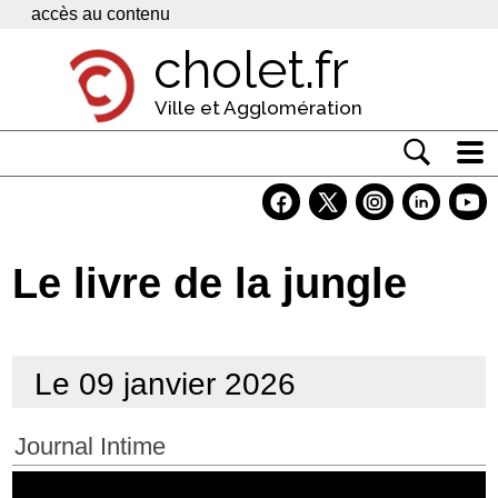
Panneau de gestion des cookies
accès au contenu
cholet.fr
Ville et Agglomération
Actualité
Vivre à Cholet
Le livre de la jungle
Economie
Services
Le 09 janvier 2026
Contacts
Journal Intime