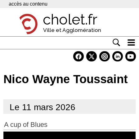
Panneau de gestion des cookies
accès au contenu
cholet.fr
Ville et Agglomération
Actualité
Vivre à Cholet
Nico Wayne Toussaint
Economie
Services
Le 11 mars 2026
Contacts
A cup of Blues