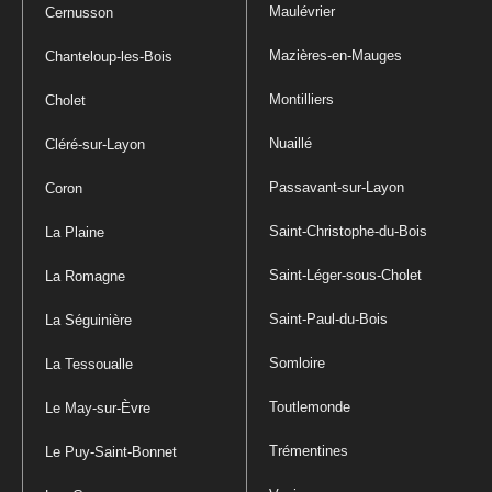
Maulévrier
Cernusson
Mazières-en-Mauges
Chanteloup-les-Bois
Montilliers
Cholet
Nuaillé
Cléré-sur-Layon
Passavant-sur-Layon
Coron
Saint-Christophe-du-Bois
La Plaine
Saint-Léger-sous-Cholet
La Romagne
Saint-Paul-du-Bois
La Séguinière
Somloire
La Tessoualle
Toutlemonde
Le May-sur-Èvre
Trémentines
Le Puy-Saint-Bonnet