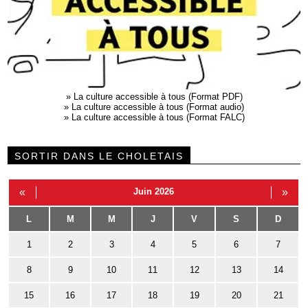
»
La culture accessible à tous (Format PDF)
»
La culture accessible à tous (Format audio)
»
La culture accessible à tous (Format FALC)
SORTIR DANS LE CHOLETAIS
«
Juin 2026
»
L
M
M
J
V
S
D
1
2
3
4
5
6
7
8
9
10
11
12
13
14
15
16
17
18
19
20
21