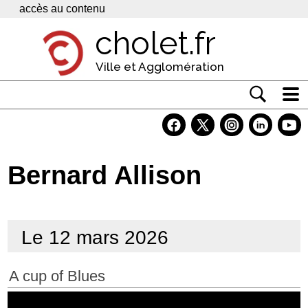
Panneau de gestion des cookies
accès au contenu
cholet.fr
Ville et Agglomération
Actualité
Vivre à Cholet
Bernard Allison
Economie
Services
Le 12 mars 2026
Contacts
A cup of Blues