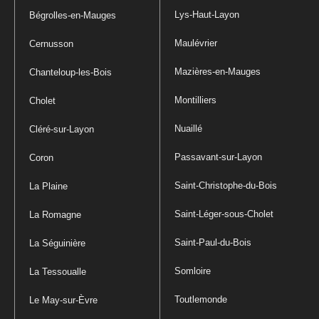
Lys-Haut-Layon
Bégrolles-en-Mauges
Maulévrier
Cernusson
Mazières-en-Mauges
Chanteloup-les-Bois
Montilliers
Cholet
Nuaillé
Cléré-sur-Layon
Passavant-sur-Layon
Coron
Saint-Christophe-du-Bois
La Plaine
Saint-Léger-sous-Cholet
La Romagne
Saint-Paul-du-Bois
La Séguinière
Somloire
La Tessoualle
Toutlemonde
Le May-sur-Èvre