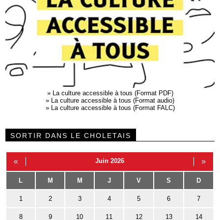
»
La culture accessible à tous (Format PDF)
»
La culture accessible à tous (Format audio)
»
La culture accessible à tous (Format FALC)
SORTIR DANS LE CHOLETAIS
«
Juin 2026
»
L
M
M
J
V
S
D
1
2
3
4
5
6
7
8
9
10
11
12
13
14