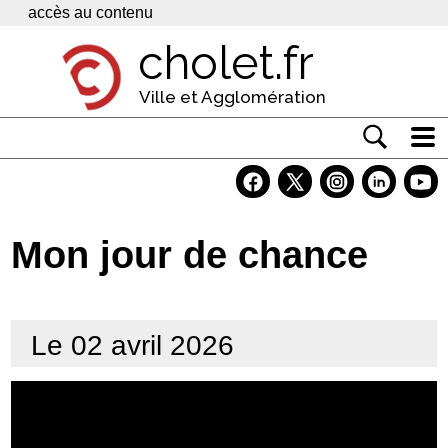
Panneau de gestion des cookies
accès au contenu
cholet.fr
Ville et Agglomération
Actualité
Vivre à Cholet
Mon jour de chance
Economie
Services
Le 02 avril 2026
Contacts