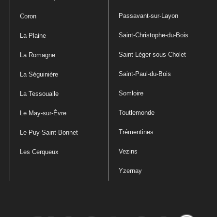
Passavant-sur-Layon
Coron
Saint-Christophe-du-Bois
La Plaine
Saint-Léger-sous-Cholet
La Romagne
Saint-Paul-du-Bois
La Séguinière
Somloire
La Tessoualle
Toutlemonde
Le May-sur-Èvre
Trémentines
Le Puy-Saint-Bonnet
Vezins
Les Cerqueux
Yzernay