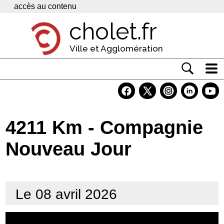
Panneau de gestion des cookies
accès au contenu
cholet.fr
Ville et Agglomération
Actualité
Vivre à Cholet
4211 Km - Compagnie
Economie
Nouveau Jour
Services
Contacts
Le 08 avril 2026