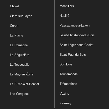
Montilliers
Cholet
Nuaillé
Cléré-sur-Layon
Passavant-sur-Layon
Coron
Saint-Christophe-du-Bois
La Plaine
Saint-Léger-sous-Cholet
La Romagne
Saint-Paul-du-Bois
La Séguinière
Somloire
La Tessoualle
Toutlemonde
Le May-sur-Èvre
Trémentines
Le Puy-Saint-Bonnet
Vezins
Les Cerqueux
Yzernay