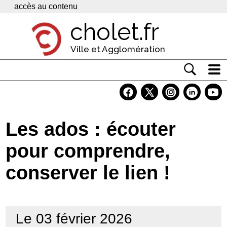
Panneau de gestion des cookies
accès au contenu
cholet.fr
Ville et Agglomération
Actualité
Vivre à Cholet
Les ados : écouter
Economie
pour comprendre,
Services
conserver le lien !
Contacts
Le 03 février 2026