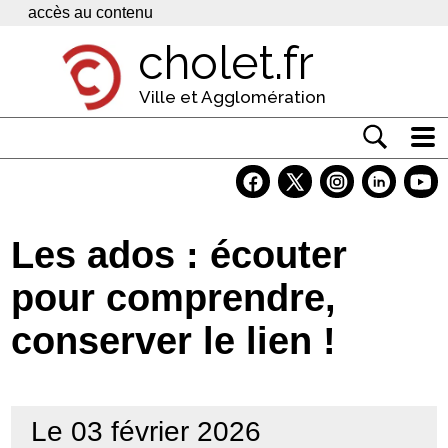
Panneau de gestion des cookies
accès au contenu
cholet.fr
Ville et Agglomération
Actualité
Vivre à Cholet
Les ados : écouter
Economie
pour comprendre,
Services
conserver le lien !
Contacts
Le 03 février 2026