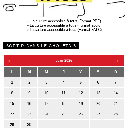
»
La culture accessible à tous (Format PDF)
»
La culture accessible à tous (Format audio)
»
La culture accessible à tous (Format FALC)
SORTIR DANS LE CHOLETAIS
«
Juin 2026
»
L
M
M
J
V
S
D
1
2
3
4
5
6
7
8
9
10
11
12
13
14
15
16
17
18
19
20
21
22
23
24
25
26
27
28
29
30