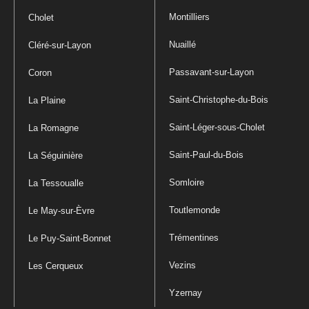
Montilliers
Cholet
Nuaillé
Cléré-sur-Layon
Passavant-sur-Layon
Coron
Saint-Christophe-du-Bois
La Plaine
Saint-Léger-sous-Cholet
La Romagne
Saint-Paul-du-Bois
La Séguinière
Somloire
La Tessoualle
Toutlemonde
Le May-sur-Èvre
Trémentines
Le Puy-Saint-Bonnet
Vezins
Les Cerqueux
Yzernay