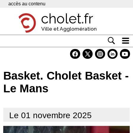
Panneau de gestion des cookies
accès au contenu
cholet.fr
Ville et Agglomération
Actualité
Vivre à Cholet
Basket. Cholet Basket -
Economie
Le Mans
Services
Contacts
Le 01 novembre 2025