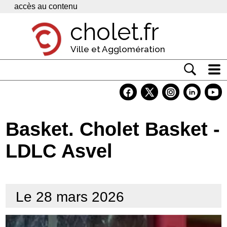
Panneau de gestion des cookies
accès au contenu
cholet.fr
Ville et Agglomération
Actualité
Vivre à Cholet
Basket. Cholet Basket -
Economie
LDLC Asvel
Services
Contacts
Le 28 mars 2026