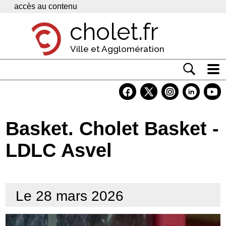
Panneau de gestion des cookies
accès au contenu
cholet.fr
Ville et Agglomération
Actualité
Vivre à Cholet
Basket. Cholet Basket -
Economie
LDLC Asvel
Services
Contacts
Le 28 mars 2026