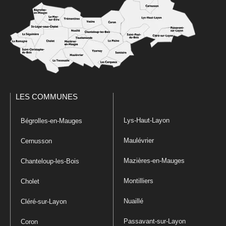
LES COMMUNES
Lys-Haut-Layon
Bégrolles-en-Mauges
Maulévrier
Cernusson
Mazières-en-Mauges
Chanteloup-les-Bois
Montilliers
Cholet
Nuaillé
Cléré-sur-Layon
Passavant-sur-Layon
Coron