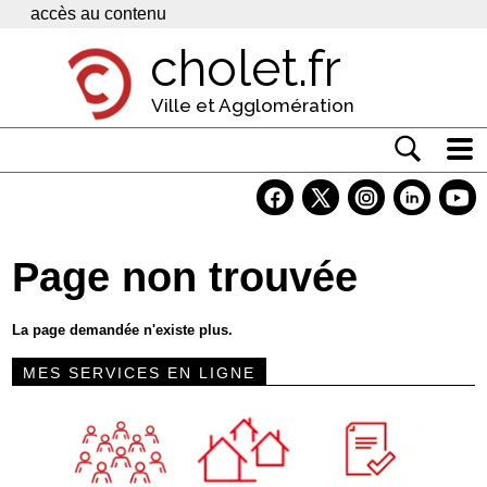
Panneau de gestion des cookies
accès au contenu
cholet.fr
Ville et Agglomération
Actualité
Vivre à Cholet
Page non trouvée
Economie
Services
La page demandée n'existe plus.
Contacts
MES SERVICES EN LIGNE