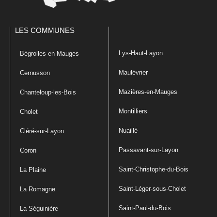
LES COMMUNES
Lys-Haut-Layon
Bégrolles-en-Mauges
Maulévrier
Cernusson
Mazières-en-Mauges
Chanteloup-les-Bois
Montilliers
Cholet
Nuaillé
Cléré-sur-Layon
Passavant-sur-Layon
Coron
Saint-Christophe-du-Bois
La Plaine
Saint-Léger-sous-Cholet
La Romagne
Saint-Paul-du-Bois
La Séguinière