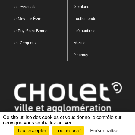
Somloire
La Tessoualle
Toutlemonde
Le May-sur-Èvre
Trémentines
Le Puy-Saint-Bonnet
Vezins
Les Cerqueux
Yzernay
Ce site utilise des cookies et vous donne le contrôle sur
ceux que vous souhaitez activer
Mentions légales
|
Politique de confidentialité
|
Politique de gestion
Tout accepter
Tout refuser
Personnaliser
des cookies
|
Plan du site
|
Accessibilité : partiellement conforme