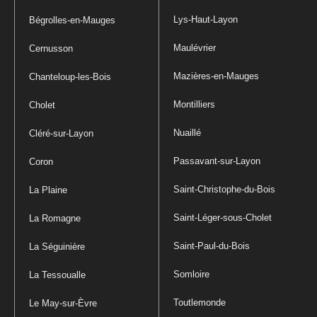
Lys-Haut-Layon
Bégrolles-en-Mauges
Maulévrier
Cernusson
Mazières-en-Mauges
Chanteloup-les-Bois
Montilliers
Cholet
Nuaillé
Cléré-sur-Layon
Passavant-sur-Layon
Coron
Saint-Christophe-du-Bois
La Plaine
Saint-Léger-sous-Cholet
La Romagne
Saint-Paul-du-Bois
La Séguinière
Somloire
La Tessoualle
Toutlemonde
Le May-sur-Èvre