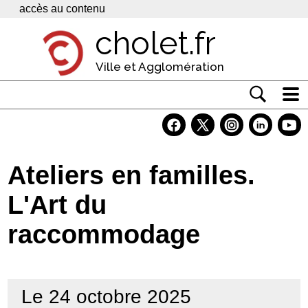
Panneau de gestion des cookies
accès au contenu
cholet.fr
Ville et Agglomération
Actualité
Vivre à Cholet
Ateliers en familles.
Economie
L'Art du
Services
raccommodage
Contacts
Le 24 octobre 2025