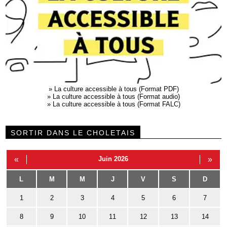
»
La culture accessible à tous (Format PDF)
»
La culture accessible à tous (Format audio)
»
La culture accessible à tous (Format FALC)
SORTIR DANS LE CHOLETAIS
«
Juin 2026
»
L
M
M
J
V
S
D
1
2
3
4
5
6
7
8
9
10
11
12
13
14