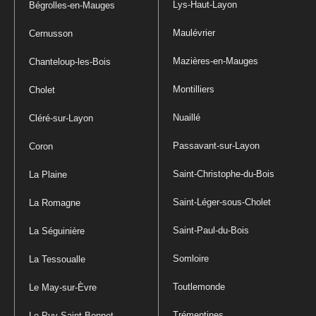
Lys-Haut-Layon
Bégrolles-en-Mauges
Maulévrier
Cernusson
Mazières-en-Mauges
Chanteloup-les-Bois
Montilliers
Cholet
Nuaillé
Cléré-sur-Layon
Passavant-sur-Layon
Coron
Saint-Christophe-du-Bois
La Plaine
Saint-Léger-sous-Cholet
La Romagne
Saint-Paul-du-Bois
La Séguinière
Somloire
La Tessoualle
Toutlemonde
Le May-sur-Èvre
Trémentines
Le Puy-Saint-Bonnet