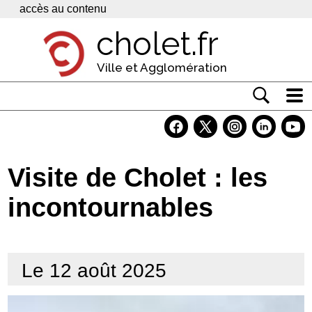
Panneau de gestion des cookies
accès au contenu
cholet.fr
Ville et Agglomération
Actualité
Vivre à Cholet
Visite de Cholet : les
Economie
incontournables
Services
Contacts
Le 12 août 2025