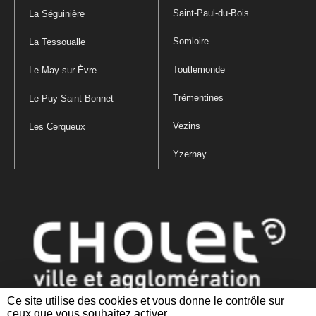
Saint-Paul-du-Bois
La Séguinière
Somloire
La Tessoualle
Toutlemonde
Le May-sur-Èvre
Trémentines
Le Puy-Saint-Bonnet
Vezins
Les Cerqueux
Yzernay
Ce site utilise des cookies et vous donne le contrôle sur
ceux que vous souhaitez activer