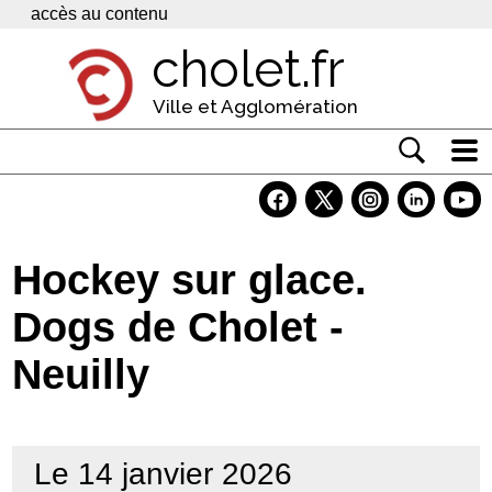
Panneau de gestion des cookies
accès au contenu
cholet.fr
Ville et Agglomération
Actualité
Vivre à Cholet
Hockey sur glace.
Economie
Dogs de Cholet -
Services
Neuilly
Contacts
Le 14 janvier 2026