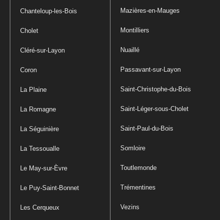
Mazières-en-Mauges
Chanteloup-les-Bois
Montilliers
Cholet
Nuaillé
Cléré-sur-Layon
Passavant-sur-Layon
Coron
Saint-Christophe-du-Bois
La Plaine
Saint-Léger-sous-Cholet
La Romagne
Saint-Paul-du-Bois
La Séguinière
Somloire
La Tessoualle
Toutlemonde
Le May-sur-Èvre
Trémentines
Le Puy-Saint-Bonnet
Vezins
Les Cerqueux