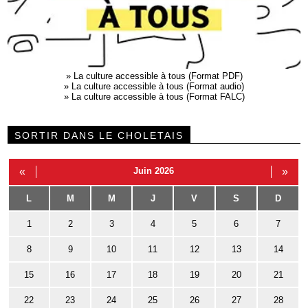
»
La culture accessible à tous (Format PDF)
»
La culture accessible à tous (Format audio)
»
La culture accessible à tous (Format FALC)
SORTIR DANS LE CHOLETAIS
«
Juin 2026
»
L
M
M
J
V
S
D
1
2
3
4
5
6
7
8
9
10
11
12
13
14
15
16
17
18
19
20
21
22
23
24
25
26
27
28