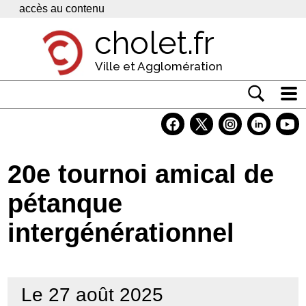
Panneau de gestion des cookies
accès au contenu
cholet.fr
Ville et Agglomération
Actualité
Vivre à Cholet
20e tournoi amical de
Economie
pétanque
Services
intergénérationnel
Contacts
Le 27 août 2025