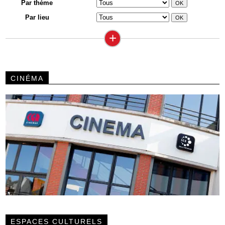
Par thème
Par lieu
+
CINÉMA
ESPACES CULTURELS