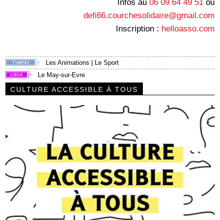
Infos au
06 09 64 49 51
ou
defi66.courchesolidaire@gmail.com
Inscription :
helloasso.com
Les Animations
|
Le Sport
Le May-sur-Evre
CULTURE ACCESSIBLE À TOUS