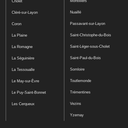
Montilliers
Cholet
Nuaillé
Cléré-sur-Layon
Passavant-sur-Layon
Coron
Saint-Christophe-du-Bois
La Plaine
Saint-Léger-sous-Cholet
La Romagne
Saint-Paul-du-Bois
La Séguinière
Somloire
La Tessoualle
Toutlemonde
Le May-sur-Èvre
Trémentines
Le Puy-Saint-Bonnet
Vezins
Les Cerqueux
Yzernay