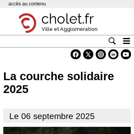
Panneau de gestion des cookies
accès au contenu
cholet.fr
Ville et Agglomération
Actualité
Vivre à Cholet
La courche solidaire
Economie
2025
Services
Contacts
Le 06 septembre 2025