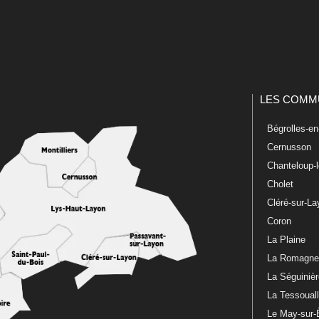
LES COMM
Bégrolles-e
Cernusson
Chanteloup-
Cholet
Cléré-sur-L
Coron
La Plaine
La Romagn
La Séguiniè
La Tessoual
Le May-sur-