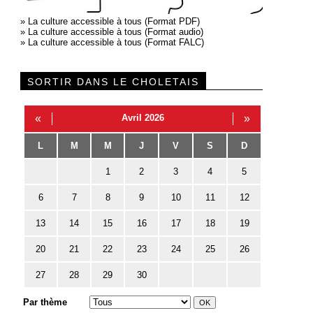
»
La culture accessible à tous (Format PDF)
»
La culture accessible à tous (Format audio)
»
La culture accessible à tous (Format FALC)
SORTIR DANS LE CHOLETAIS
«
Avril 2026
»
L
M
M
J
V
S
D
1
2
3
4
5
6
7
8
9
10
11
12
13
14
15
16
17
18
19
20
21
22
23
24
25
26
27
28
29
30
Par thème