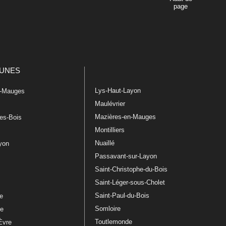
page
UNES
Lys-Haut-Layon
n-Mauges
Maulévrier
Mazières-en-Mauges
les-Bois
Montilliers
Nuaillé
ayon
Passavant-sur-Layon
Saint-Christophe-du-Bois
Saint-Léger-sous-Cholet
e
Saint-Paul-du-Bois
re
Somloire
le
Toutlemonde
Èvre